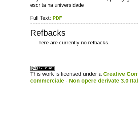
escrita na universidade
Full Text:
PDF
Refbacks
There are currently no refbacks.
ویزای استارتاپ
کاغذ a4
This work is licensed under a
Creative Com
commerciale - Non opere derivate 3.0 Ita