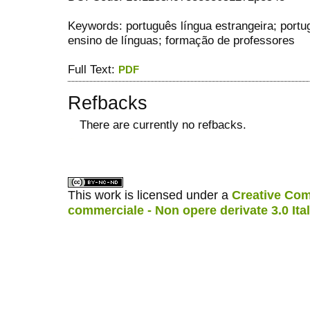
Keywords: português língua estrangeira; portu
ensino de línguas; formação de professores
Full Text:
PDF
Refbacks
There are currently no refbacks.
ویزای استارتاپ
کاغذ a4
This work is licensed under a
Creative Com
commerciale - Non opere derivate 3.0 Ita