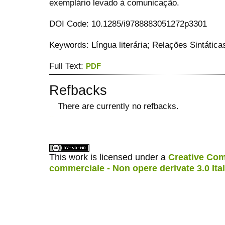
exemplário levado à comunicação.
DOI Code: 10.1285/i9788883051272p3301
Keywords: Língua literária; Relações Sintática
Full Text:
PDF
Refbacks
There are currently no refbacks.
ویزای استارتاپ
کاغذ a4
This work is licensed under a
Creative Com
commerciale - Non opere derivate 3.0 Ita