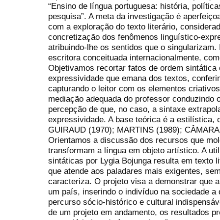
“Ensino de língua portuguesa: história, política
pesquisa”. A meta da investigação é aperfeiçoa
com a exploração do texto literário, considera
concretização dos fenômenos linguístico-expr
atribuindo-lhe os sentidos que o singularizam
escritora conceituada internacionalmente, co
Objetivamos recortar fatos de ordem sintática
expressividade que emana dos textos, conferin
capturando o leitor com os elementos criativos
mediação adequada do professor conduzindo o a
percepção de que, no caso, a sintaxe extrapol
expressividade. A base teórica é a estilístic
GUIRAUD (1970); MARTINS (1989); CÂMARA J
Orientamos a discussão dos recursos que mol
transformam a língua em objeto artístico. A ut
sintáticas por Lygia Bojunga resulta em texto 
que atende aos paladares mais exigentes, sem
caracteriza. O projeto visa a demonstrar que a l
um país, inserindo o indivíduo na sociedade a
percurso sócio-histórico e cultural indispensá
de um projeto em andamento, os resultados p