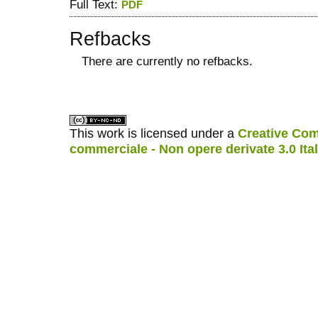
Full Text:
PDF
Refbacks
There are currently no refbacks.
ویزای استارتاپ
کاغذ a4
This work is licensed under a
Creative Com
commerciale - Non opere derivate 3.0 Ita