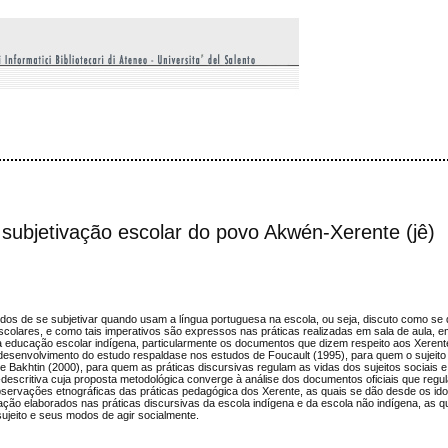
subjetivação escolar do povo Akwén-Xerente (jê)
os de se subjetivar quando usam a língua portuguesa na escola, ou seja, discuto como se
 escolares, e como tais imperativos são expressos nas práticas realizadas em sala de aula,
 à educação escolar indígena, particularmente os documentos que dizem respeito aos Xerent
o desenvolvimento do estudo respaldase nos estudos de Foucault (1995), para quem o sujeito
e Bakhtin (2000), para quem as práticas discursivas regulam as vidas dos sujeitos sociais e
o-descritiva cuja proposta metodológica converge à análise dos documentos oficiais que reg
servações etnográficas das práticas pedagógica dos Xerente, as quais se dão desde os id
ção elaborados nas práticas discursivas da escola indígena e da escola não indígena, as 
jeito e seus modos de agir socialmente.