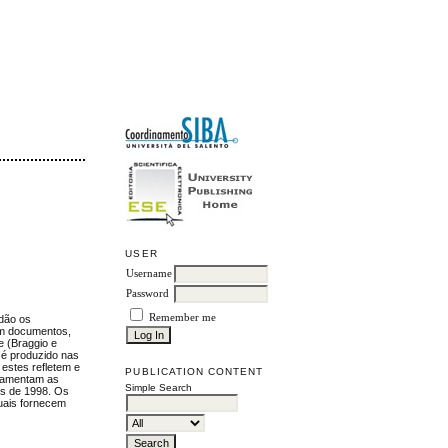
USER
Username
Password
Remember me
 dão os
 em documentos,
e (Braggio e
 é produzido nas
 estes refletem e
PUBLICATION CONTENT
ulamentam as
Simple Search
os de 1998. Os
quais fornecem