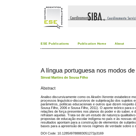
ESE Publications
Publication Home
About
A língua portuguesa nos modos de 
Sinval Martins de Sousa Filho
Abstract
Analiso discursivamente como os Akwén-Xerente estabelece mod
processos linguístico-discursivos de subjetivação dos sujeitos
parâmetros, políticas educacionais e outros que dizem respeito
Sousa Filho, 2006 e Sousa Filho, 2011). O aporte teórico para 
relações de força presentes nos planos do poder e do saber, e d
refratam aquelas. Trata-se de um estudo de natureza qualitativ
propostas de educação escolar indígena no país e às nossas ob
resultados apontam para a construção de elementos de subjetiva
bases para a apreensão de novos regimes de verdade sobre o su
DOI Code: 10.1285/i9788883051272p3169