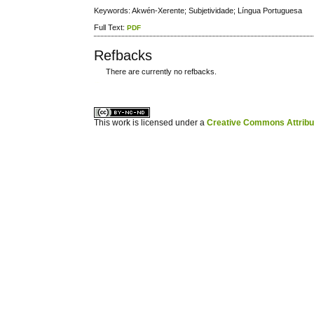
Keywords: Akwén-Xerente; Subjetividade; Língua Portuguesa
Full Text:
PDF
Refbacks
There are currently no refbacks.
ویزای استارتاپ
کاغذ a4
This work is licensed under a
Creative Commons Attribuz