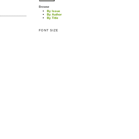
Browse
By Issue
By Author
By Title
FONT SIZE