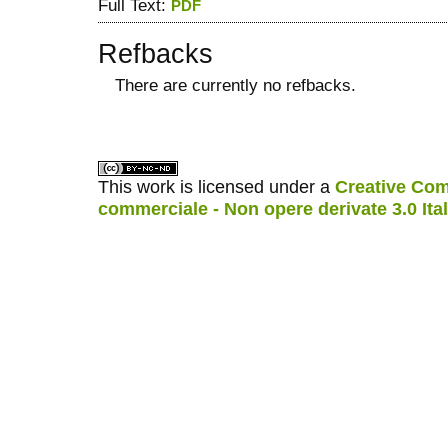
Full Text:
PDF
Refbacks
There are currently no refbacks.
ویزای استارتاپ
کاغذ a4
This work is licensed under a
Creative Com
commerciale - Non opere derivate 3.0 Ita