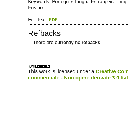
Keywords: Português Língua Estrangeira; Imig
Ensino
Full Text:
PDF
Refbacks
There are currently no refbacks.
ویزای استارتاپ
کاغذ a4
This work is licensed under a
Creative Com
commerciale - Non opere derivate 3.0 Ita