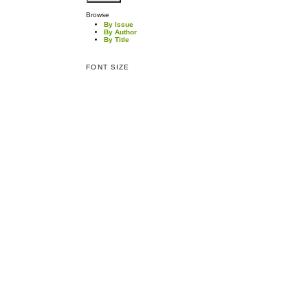
Browse
By Issue
By Author
By Title
FONT SIZE