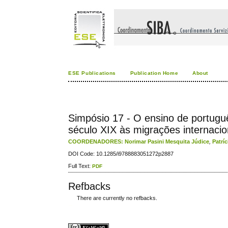
ESE Publications
Publication Home
About
Simpósio 17 - O ensino de portuguê
século XIX às migrações internacio
COORDENADORES: Norimar Pasini Mesquita Júdice
,
Patrí
DOI Code: 10.1285/i9788883051272p2887
Full Text:
PDF
Refbacks
There are currently no refbacks.
ویزای استارتاپ
کاغذ a4