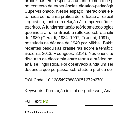
produzidas em resposta a um instrumento de p
no contexto de experiências didático-pedagógic
Supervisionado. Nesse espaço interacional e for
tomada como uma prática de reflexão a respeit
linguístico, tanto em relação à compreensão e
escritos. A fundamentação teóricometodológica
que iniciaram, no Brasil, a reflexão sobre anál
de 1980 (Geraldi, 1984, 1997; Franchi, 1991), 
postulada na década de 1940 por Mikhail Bakh
recentes pesquisas brasileiras sobre a temáti
Bezerra, 2013; Rodrigues, 2014). Nos enuncia
discurso da dicotomia entre teoria e prática no
análise linguística. Foi observado ainda um s
docência que perpassa sobretudo a prática de a
DOI Code: 10.1285/i9788883051272p2701
Keywords: Formação inicial de professor; Anális
Full Text:
PDF