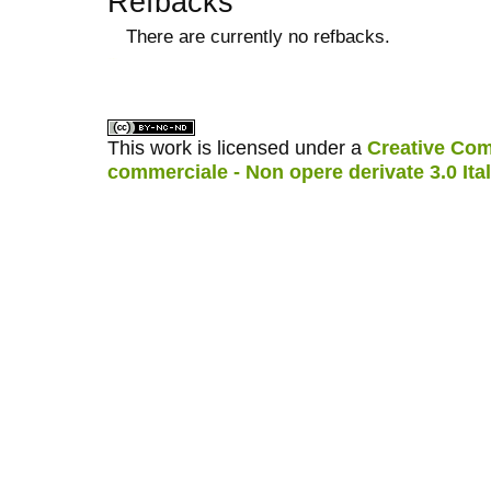
Refbacks
There are currently no refbacks.
ویزای استارتاپ
کاغذ a4
This work is licensed under a
Creative Com
commerciale - Non opere derivate 3.0 Ita