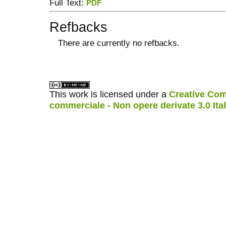
Full Text:
PDF
Refbacks
There are currently no refbacks.
ویزای استارتاپ
کاغذ a4
This work is licensed under a
Creative Com
commerciale - Non opere derivate 3.0 Ita