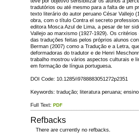
teve por objetivo sensibilizar os alunos à perc
tradutórios ou até mesmo para a falta de um p
texto literário do autor peruano César Vallejo 
obra, com o título Contra el secreto profession
editora Mosca Azul de Lima, a pesar de ter si
Vallejo ao marxismo (1927-1929). Os critérios
das traduções feitas pelos próprios alunos co
Berman (2007) como a Tradução e a Letra, que 
deformadoras do tradutor e de Henri Meschonni
trabalho mostrou vários aspectos culturais e li
em formação de língua portuguesa.
DOI Code: 10.1285/i9788883051272p2351
Keywords: tradução; literatura peruana; ensino
Full Text:
PDF
Refbacks
There are currently no refbacks.
ویزای استارتاپ
کاغذ a4