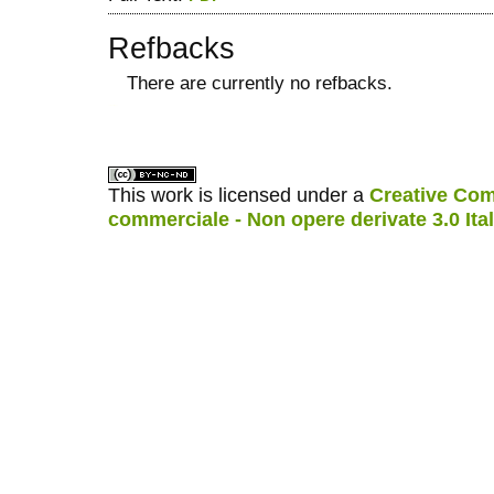
Refbacks
There are currently no refbacks.
ویزای استارتاپ
کاغذ a4
This work is licensed under a
Creative Com
commerciale - Non opere derivate 3.0 Ita