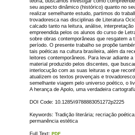
teoria, buscamos investigar como compreendemo
seu aspecto dinâmico (histórico) quanto no seu
realizar semelhante estudo, partimos do traba
trovadoresca nas disciplinas de Literatura Oci
calcado tanto na leitura, análise, interpretaçã
empreendida pelos os alunos do curso de Letr
sobre obras contemporâneas que resgatem a t
período. O presente trabalho se propõe també
tais poéticas na cultura brasileira, além da r
leitores contemporâneos. Para levar adiante a
material produzido pelos discentes, que bus
interlocução com as suas leituras e que rec
atualizem os textos provençais e trovadores
semelhante viagem pelo universo poético, o li
A herança de Apolo, uma verdadeira cartografi
DOI Code: 10.1285/i9788883051272p2225
Keywords: Tradição literária; recriação poétic
permanência estética
Full Text:
PDF