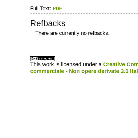
Full Text:
PDF
Refbacks
There are currently no refbacks.
ویزای استارتاپ
کاغذ a4
This work is licensed under a
Creative Com
commerciale - Non opere derivate 3.0 Ita