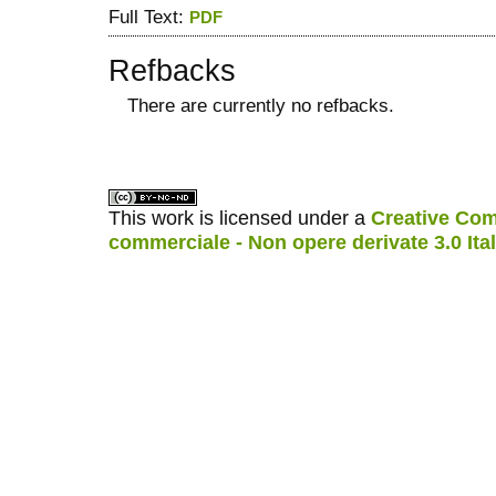
Full Text:
PDF
Refbacks
There are currently no refbacks.
ویزای استارتاپ
کاغذ a4
This work is licensed under a
Creative Com
commerciale - Non opere derivate 3.0 Ita