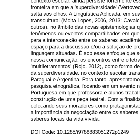
contexto escolar, ainda persiste fortemente 
fronteira em que a 'superdiversidade' (Vertov
salta aos olhos. A Linguística Aplicada, em sua 
transcultural (Moita Lopes, 2006, 2013; Cavalca
outros), no âmbito das novas epistemologias 
fenômenos ou eventos compartilhados em que t
para a interconexão entre os saberes acadêmic
espaço para a discussão e/ou a solução de pr
linguagem situadas. É sob esse enfoque que s
nessa comunicação, os encontros entre o letr
'multiletramentos' (Rojo, 2012), como forma de
da superdiversidade, no contexto escolar transf
Paraguai e Argentina. Para tanto, apresentam
pesquisa etnográfica, focando em um evento n
Portuguesa em que professora e alunos traba
construção de uma peça teatral. Com a finalida
colocando seus moradores como protagonistas 
a importância da negociação entre os saberes 
saberes locais da vida vivida.
DOI Code: 10.1285/i9788883051272p1249