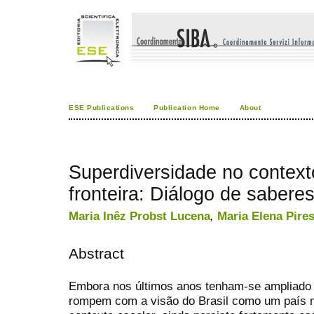
ESE Publications
Publication Home
About
Superdiversidade no context
fronteira: Diálogo de sabere
Maria Inêz Probst Lucena
,
Maria Elena Pire
Abstract
Embora nos últimos anos tenham-se ampliado 
rompem com a visão do Brasil como um país mo