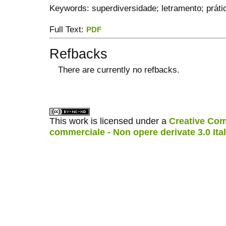
Keywords: superdiversidade; letramento; práti
Full Text:
PDF
Refbacks
There are currently no refbacks.
ویزای استارتاپ
کاغذ a4
This work is licensed under a
Creative Com
commerciale - Non opere derivate 3.0 Ita