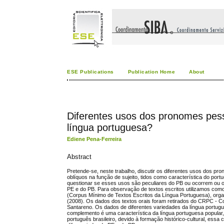
ESE Publications
Publication Home
About
Diferentes usos dos pronomes pess
língua portuguesa?
Ediene Pena-Ferreira
Abstract
Pretende-se, neste trabalho, discutir os diferentes usos dos 
oblíquos na função de sujeito, tidos como característica do por
questionar se esses usos são peculiares do PB ou ocorrem ou o
PE e do PB. Para observação de textos escritos utilizamos co
(Corpus Mínimo de Textos Escritos da Língua Portuguesa), orga
(2008). Os dados dos textos orais foram retirados do CRPC -
Santareno. Os dados de diferentes variedades da língua portug
complemento é uma característica da língua portuguesa popular
português brasileiro, devido à formação histórico-cultural, ess