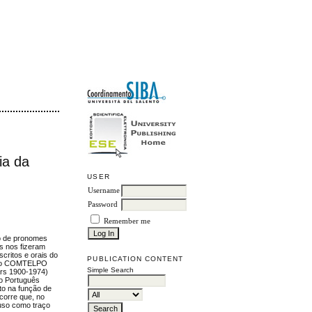
ia da
USER
Username
Password
Remember me
so de pronomes
as nos fizeram
critos e orais do
PUBLICATION CONTENT
6), o COMTELPO
Simple Search
ars 1900-1974)
o Português
to na função de
corre que, no
 uso como traço