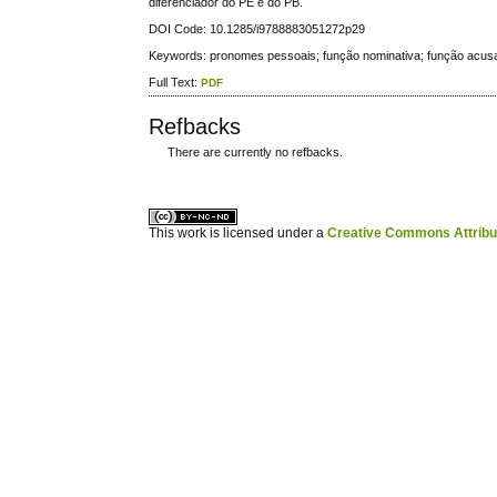
diferenciador do PE e do PB.
DOI Code: 10.1285/i9788883051272p29
Keywords: pronomes pessoais; função nominativa; função acusat
Full Text:
PDF
Refbacks
There are currently no refbacks.
ویزای استارتاپ
کاغذ a4
This work is licensed under a
Creative Commons Attribuz