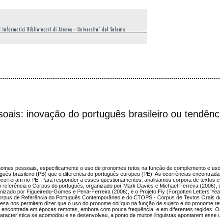
oais: inovação do português brasileiro ou tendênc
pronomes pessoais, especificamente o uso de pronomes retos na função de complemento e u
tuguês brasileiro (PB) que o diferencia do português europeu (PE). As ocorrências encontrad
correram no PE. Para responder a esses questionamentos, analisamos corpora de textos es
mo referência o Corpus do português, organizado por Mark Davies e Michael Ferreira (200
nizado por Figueiredo-Gomes e Pena-Ferreira (2006), e o Projeto Fly (Forgotten Letters Ye
 Corpus de Referência do Português Contemporâneo e do CTOPS - Corpus de Textos Orais d
uesa nos permitem dizer que o uso do pronome oblíquo na função de sujeito e do pronome re
, encontrada em épocas remotas, embora com pouca frequência, e em diferentes regiões. O
a característica se acomodou e se desenvolveu, a ponto de muitos linguistas apontarem esse