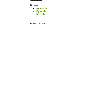
Browse
By Issue
By Author
By Title
FONT SIZE