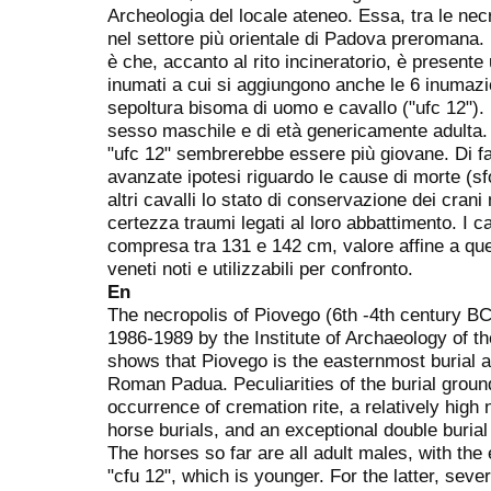
Archeologia del locale ateneo. Essa, tra le necr
nel settore più orientale di Padova preromana. 
è che, accanto al rito incineratorio, è presente
inumati a cui si aggiungono anche le 6 inumazio
sepoltura bisoma di uomo e cavallo ("ufc 12"). I 
sesso maschile e di età genericamente adulta. I
"ufc 12" sembrerebbe essere più giovane. Di fa
avanzate ipotesi riguardo le cause di morte (s
altri cavalli lo stato di conservazione dei crani
certezza traumi legati al loro abbattimento. I 
compresa tra 131 e 142 cm, valore affine a quell
veneti noti e utilizzabili per confronto.
En
The necropolis of Piovego (6th -4th century 
1986-1989 by the Institute of Archaeology of th
shows that Piovego is the easternmost burial 
Roman Padua. Peculiarities of the burial ground
occurrence of cremation rite, a relatively high
horse burials, and an exceptional double burial
The horses so far are all adult males, with the 
"cfu 12", which is younger. For the latter, sev