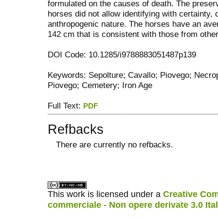
formulated on the causes of death. The preserva
horses did not allow identifying with certainty
anthropogenic nature. The horses have an ave
142 cm that is consistent with those from othe
DOI Code: 10.1285/i9788883051487p139
Keywords: Sepolture; Cavallo; Piovego; Necropo
Piovego; Cemetery; Iron Age
Full Text:
PDF
Refbacks
There are currently no refbacks.
ویزای استارتاپ
کاغذ a4
This work is licensed under a
Creative Com
commerciale - Non opere derivate 3.0 Ita